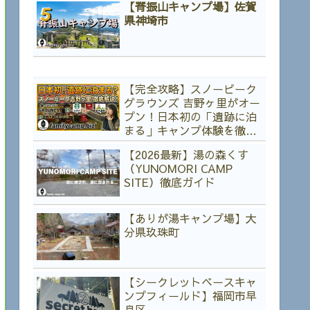
【脊振山キャンプ場】佐賀
県神埼市
【完全攻略】スノーピーク
グラウンズ 吉野ヶ里がオー
プン！日本初の「遺跡に泊
まる」キャンプ体験を徹底
解説
【2026最新】湯の森くす
（YUNOMORI CAMP
SITE）徹底ガイド
【ありが湯キャンプ場】大
分県玖珠町
【シークレットベースキャ
ンプフィールド】福岡市早
良区