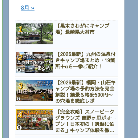
8月 »
【黒木さわがにキャンプ
場】長崎県大村市
【2026最新】九州の温泉付
きキャンプ場まとめ・19箇
所＋αを一挙ご紹介！
【2026最新】福岡・山荘キ
ャンプ場の予約方法を完全
解説！絶景＆格安500円〜
の穴場を徹底レポ
【完全攻略】スノーピーク
グラウンズ 吉野ヶ里がオー
プン！日本初の「遺跡に泊
まる」キャンプ体験を徹底
解説