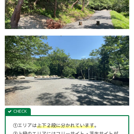
①エリアは
上下２段に分かれています
。
②
上段のエリアにはフリーサイト・芝生サイト
が