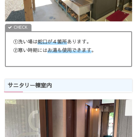
①洗い場は
蛇口が４箇所
あります。
②寒い時期には
お湯も使用できます
。
サニタリー棟室内