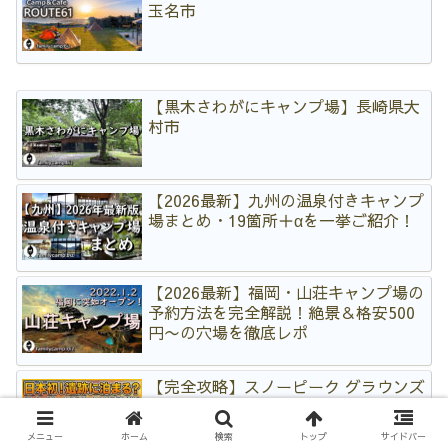
玉名市
【黒木さわがにキャンプ場】長崎県大
村市
【2026最新】九州の温泉付きキャンプ
場まとめ・19箇所＋αを一挙ご紹介！
【2026最新】福岡・山荘キャンプ場の
予約方法を完全解説！絶景＆格安500
円〜の穴場を徹底レポ
【完全攻略】スノーピーク グラウンズ
吉野ヶ里がオープン！日本初の「遺跡
に泊まる」キャンプ体験を徹底解説
メニュー
ホーム
検索
トップ
サイドバー