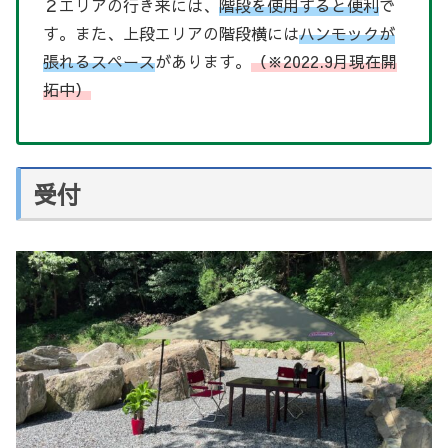
２エリアの行き来には、
階段を使用すると便利
で
す。また、上段エリアの階段横には
ハンモックが
張れるスペース
があります。
（※2022.9月現在開
拓中）
受付