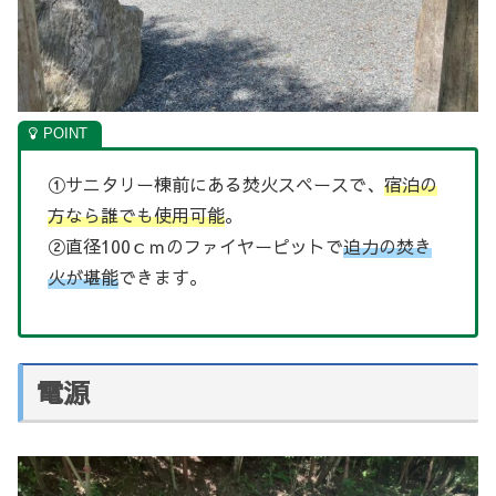
①サニタリー棟前にある焚火スペースで、
宿泊の
方なら誰でも使用可能
。
②直径100ｃｍのファイヤーピットで
迫力の焚き
火が堪能
できます。
電源