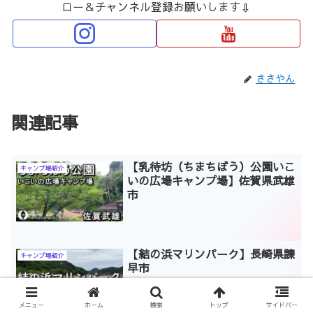
ロー＆チャンネル登録お願いします⇩
ささやん
関連記事
【乳待坊（ちまちぼう）公園いこ
キャンプ場紹介
いの広場キャンプ場】佐賀県武雄
市
【結の浜マリンパーク】長崎県諫
キャンプ場紹介
早市
メニュー
ホーム
検索
トップ
サイドバー