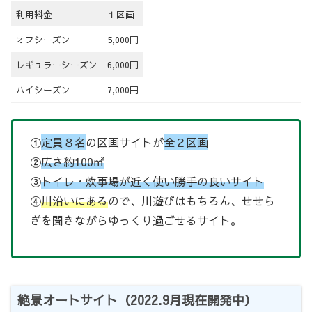
利用料金
１区画
オフシーズン
5,000円
レギュラーシーズン
6,000円
ハイシーズン
7,000円
①
定員８名
の区画サイトが
全２区画
②
広さ約100㎡
③
トイレ・炊事場が近く使い勝手の良いサイト
④
川沿いにある
ので、川遊びはもちろん、せせら
ぎを聞きながらゆっくり過ごせるサイト。
絶景オートサイト（2022.9月現在開発中）