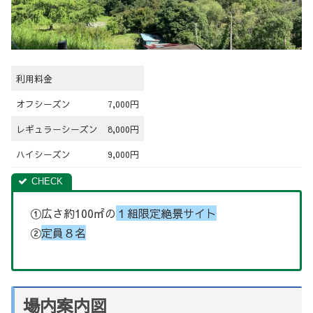
利用料金
オフシーズン
7,000円
レギュラーシーズン
8,000円
ハイシーズン
9,000円
①広さ約100㎡の
１組限定絶景サイト
②
定員８名
場内案内図