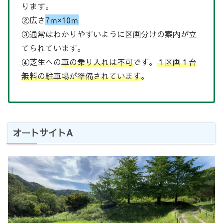
ります。
②広さ
7ｍ×10ｍ
③通常はわかりやすいように区画分けの案内が立
てられています。
④芝生への
車の乗り入れは不可
です。
１区画１台
無料の駐車場が準備されています
。
オートサイトA