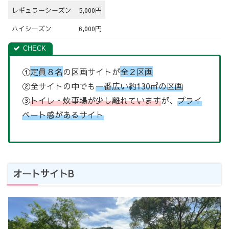
レギュラーシーズン
5,000円
ハイシーズン
6,000円
①
定員８名
の区画サイトが
全２区画
②全サイトの中でも
一番広い約130㎡の区画
③
トイレ・炊事場が少し離れています
が、
プライ
ベート感があるサイト
オートサイトB