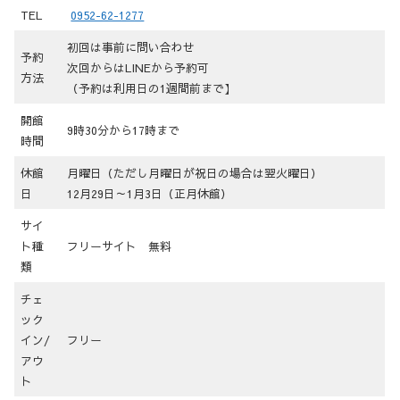
TEL
0952-62-1277
初回は事前に問い合わせ
予約
次回からはLINEから予約可
方法
（予約は利用日の1週間前まで】
開館
9時30分から17時まで
時間
休館
月曜日（ただし月曜日が祝日の場合は翌火曜日）
日
12月29日～1月3日（正月休館）
サイ
ト種
フリーサイト 無料
類
チェ
ック
イン/
フリー
アウ
ト