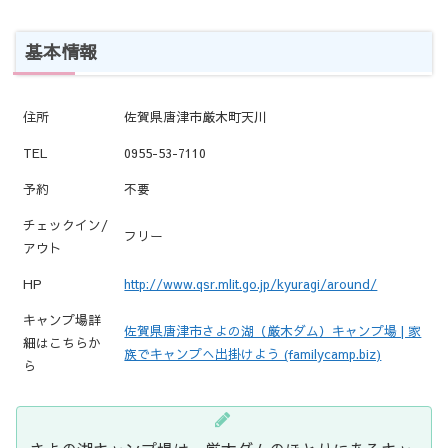
基本情報
住所
佐賀県唐津市厳木町天川
TEL
0955-53-7110
予約
不要
チェックイン/
フリー
アウト
HP
http://www.qsr.mlit.go.jp/kyuragi/around/
キャンプ場詳
佐賀県唐津市さよの湖（厳木ダム）キャンプ場 | 家
細はこちらか
族でキャンプへ出掛けよう (familycamp.biz)
ら