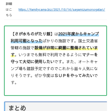
詳細
はこ
https://familycamp.biz/2021/10/14/sagamizumonogatari/
ちら
【さが水ものがたり館】
は
2021年度からキャンプ
利用可能となった
ばかりの施設です。国土交通省
管轄の施設で
設備が非常に綺麗に整備されていま
す
。いつまでも無料で利用できるように
マナーを
守って大切に使用したい
です。また、オートキャ
ンプ場も建設予定ですのでこれから益々人気にな
りそうです。ぜひ今度は
ＳＵＰをやってみたい
で
す。
まとめ