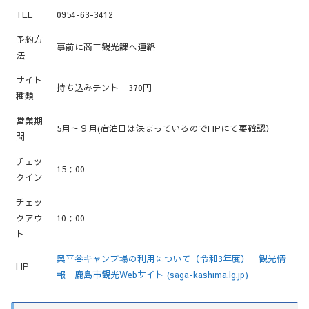
TEL
0954-63-3412
予約方
事前に商工観光課へ連絡
法
サイト
持ち込みテント 370円
種類
営業期
5月～９月(宿泊日は決まっているのでHPにて要確認）
間
チェッ
15：00
クイン
チェッ
クアウ
10：00
ト
奥平谷キャンプ場の利用について（令和3年度） 観光情
HP
報 鹿島市観光Webサイト (saga-kashima.lg.jp)