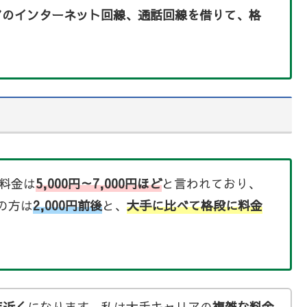
アのインターネット回線、通話回線を借りて、格
料金は
5,000円～7,000円ほど
と言われており、
の方は
2,000円前後
と、
大手に比べて格段に料金
年近く
になります。私は大手キャリアの
複雑な料金