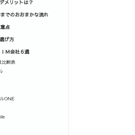
るデメリットは？
約までのおおまかな流れ
注意点
の選び方
ＳＩＭ会社６選
社比較表
ル
ルONE
le