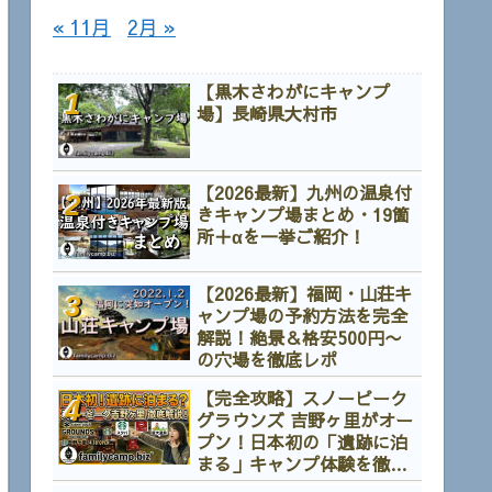
« 11月
2月 »
【黒木さわがにキャンプ
場】長崎県大村市
【2026最新】九州の温泉付
きキャンプ場まとめ・19箇
所＋αを一挙ご紹介！
【2026最新】福岡・山荘キ
ャンプ場の予約方法を完全
解説！絶景＆格安500円〜
の穴場を徹底レポ
【完全攻略】スノーピーク
グラウンズ 吉野ヶ里がオー
プン！日本初の「遺跡に泊
まる」キャンプ体験を徹底
解説